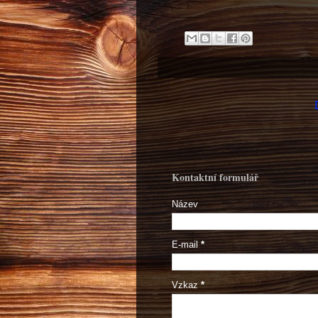
Kontaktní formulář
Název
E-mail
*
Vzkaz
*