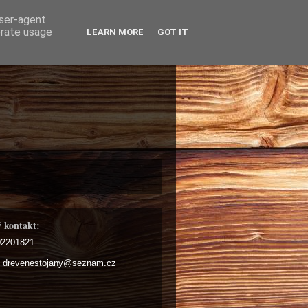
user-agent
erate usage
LEARN MORE
GOT IT
 kontakt:
602201821
: drevenestojany@seznam.cz